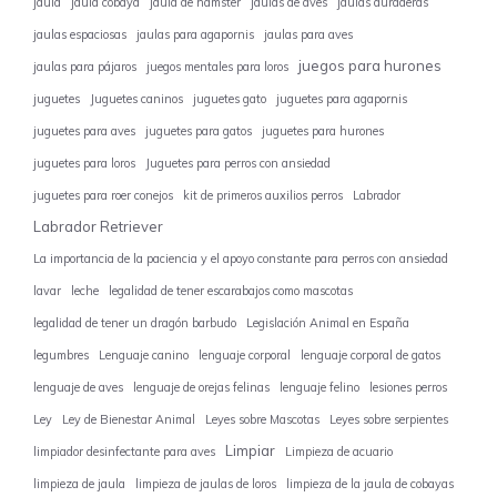
jaula
jaula cobaya
jaula de hámster
jaulas de aves
jaulas duraderas
jaulas espaciosas
jaulas para agapornis
jaulas para aves
juegos para hurones
jaulas para pájaros
juegos mentales para loros
juguetes
Juguetes caninos
juguetes gato
juguetes para agapornis
juguetes para aves
juguetes para gatos
juguetes para hurones
juguetes para loros
Juguetes para perros con ansiedad
juguetes para roer conejos
kit de primeros auxilios perros
Labrador
Labrador Retriever
La importancia de la paciencia y el apoyo constante para perros con ansiedad
lavar
leche
legalidad de tener escarabajos como mascotas
legalidad de tener un dragón barbudo
Legislación Animal en España
legumbres
Lenguaje canino
lenguaje corporal
lenguaje corporal de gatos
lenguaje de aves
lenguaje de orejas felinas
lenguaje felino
lesiones perros
Ley
Ley de Bienestar Animal
Leyes sobre Mascotas
Leyes sobre serpientes
Limpiar
limpiador desinfectante para aves
Limpieza de acuario
limpieza de jaula
limpieza de jaulas de loros
limpieza de la jaula de cobayas