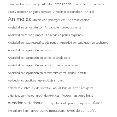
amazonas
alojamientos pet-friendly
Alquiler
ambiente para canarios
amor y atención en gatos mayores
Anatomía de camaleón
Animal
Animales
animales hipoalergénicos
Ansiedad canina
Ansiedad en perros adultos
Ansiedad en perros ancianos
Ansiedad en perros grandes
Ansiedad en perros pequeños
Ansiedad en razas específicas de perros
Ansiedad por separación en cachorros
Ansiedad por separación en perros
Ansiedad por separación en perros: casos de éxito
Ansiedad por separación en perros: consejos de expertos
Ansiedad por separación en perros: mitos y realidades
apetito
Aplicaciones prácticas
aprendizaje en aves
aprendizaje sobre la vida silvestre
AquaClear 70
artritis en gatos
Asear
aspergilosis
arácnidos carnívoros
arácnidos exóticos
Aves
atención veterinaria
atragantamiento perro
atrayentes
aves como mascotas
aves de compañía
aves al aire libre