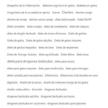
Despertar de la Hibernación.
deterioro cognitivo en gatos
diabetes en gatos
Dientes
Diagnóstico de la ansiedad en perros
Diente
dientes conejo
dientes de conejo
dientes sanos conejo
dieta balanceada
Dieta BARF
dieta camaleón
dieta conejos
dieta de camaleones
dieta de cobayas
dieta de dragón barbudo
dieta de erizos africanos
Dieta de gatitos
Dieta de gatos
Dieta de gatos adultos
Dieta de gatos mayores
dieta de geckos leopardos
dieta de loros
Dieta de serpientes
Dieta de Tortuga Sulcata
dieta equilibrada
Dieta felina
dieta loros
dieta para dragones barbudos
dieta para erizos
dieta para gatos mayores
dieta para tarántulas
dieta para tortugas
dieta variada para escorpiones
Diferencias
diferencias individuales en aves
digestión
diseño de acuarios
diseño de interiores amigo de los gatos
diseño subacuático
diversión
dragones barbudos
dragones barbudos adultos
dragones barbudos ancianos
dragones barbudos en cautiverio
dragones barbudos principiantes