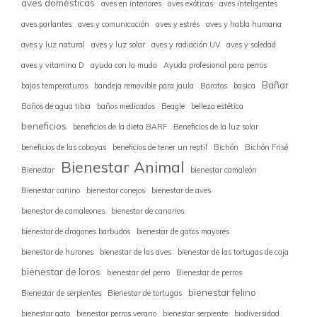
aves domésticas
aves en interiores
aves exóticas
aves inteligentes
aves parlantes
aves y comunicación
aves y estrés
aves y habla humana
aves y luz natural
aves y luz solar
aves y radiación UV
aves y soledad
aves y vitamina D
ayuda con la muda
Ayuda profesional para perros
Bañar
bajas temperaturas
bandeja removible para jaula
Baratos
basica
Baños de agua tibia
baños medicados
Beagle
belleza estética
beneficios
beneficios de la dieta BARF
Beneficios de la luz solar
beneficios de las cobayas
beneficios de tener un reptil
Bichón
Bichón Frisé
Bienestar Animal
Bienestar
bienestar camaleón
Bienestar canino
bienestar conejos
bienestar de aves
bienestar de camaleones
bienestar de canarios
bienestar de dragones barbudos
bienestar de gatos mayores
bienestar de hurones
bienestar de las aves
bienestar de las tortugas de caja
bienestar de loros
bienestar del perro
Bienestar de perros
bienestar felino
Bienestar de serpientes
Bienestar de tortugas
bienestar gato
bienestar perros verano
bienestar serpiente
biodiversidad