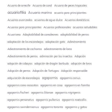
Acuario de arrecife
Acuario de coral
Acuario de peces tropicales
acuariofilia
Acuario marino
acuario para principiantes
Acuarios avanzados
acuarios de agua dulce
Acuarios domésticos
Acuarios para principiantes
Acuarios profesionales
acuarios saludables
Acuarismo
Adaptabilidad de camaleones
adaptabilidad de perros
adaptación de los escarabajos
adaptación gato
Adiestramiento
Adiestramiento de cachorros
adiestramiento de loros
Adiestramiento de perros
admiración por los insectos
Adopción
adopción de cobayas
adopción de dragón barbudo
adopción de loros
Adopción de perros
Adopción de Tortugas
Adopción responsable
agapornis
adquisición de escarabajos
agapornis canus
agapornis como mascotas
agapornis en casa
agapornis en familia
agapornis fischeri
agapornis lilianae
agapornis nigrigenis
agapornis personatus
agapornis pullarius
agapornis roseicollis
agapornis swindernianus
agapornis taranta
agapornis y gatos