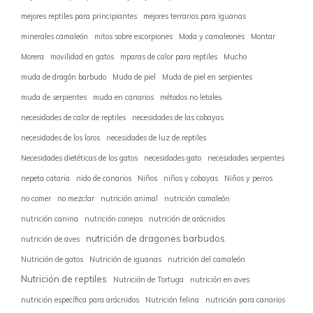
mejores reptiles para principiantes
mejores terrarios para iguanas
minerales camaleón
mitos sobre escorpiones
Moda y camaleones
Montar
Morera
movilidad en gatos
mparas de calor para reptiles
Mucho
muda de dragón barbudo
Muda de piel
Muda de piel en serpientes
muda de serpientes
muda en canarios
métodos no letales
necesidades de calor de reptiles
necesidades de las cobayas
necesidades de los loros
necesidades de luz de reptiles
Necesidades dietéticas de los gatos
necesidades gato
necesidades serpientes
nepeta cataria
nido de canarios
Niños
niños y cobayas
Niños y perros
no comer
no mezclar
nutrición animal
nutrición camaleón
nutrición canina
nutrición conejos
nutrición de arácnidos
nutrición de dragones barbudos
nutrición de aves
Nutrición de gatos
Nutrición de iguanas
nutrición del camaleón
Nutrición de reptiles
Nutrición de Tortuga
nutrición en aves
nutrición específica para arácnidos
Nutrición felina
nutrición para canarios