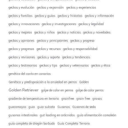
geckos y evolución
geckos y expansión
geckos y experiencias
geckos y familias
geckos y guías
geckos y historias
geckos y información
geckos y innovaciones
geckos y investigaciones
geckos y legalidad
geckos y mejoras
geckos y niños
geckos y noticias
geckos y novedades
geckos y opiniones
geckos y principiantes
geckos y progreso
geckos y progresos
geckos y recursos
geckos y responsabilidad
geckos y revisiones
geckos y soporte
geckos y tendencias
geckos y testimonios
geckos y tips
geckos y veterinarios
geckos y ética
genética del canto en canarios
Genética y predisposición a la ansiedad en perros
Golden
Golden Retriever
golpe de calor en perros
golpe de calor perros
gradiente de temperatura en terrario
grainfree
grain free
grasas
guacamayos
guia
guia sulcata
Gusanos
Gusanos de seda
gusanos intestinales
gut loading en arácnidos
guía alimentación camaleón
guía completa de dragón barbudo
Guía Completa Terrario