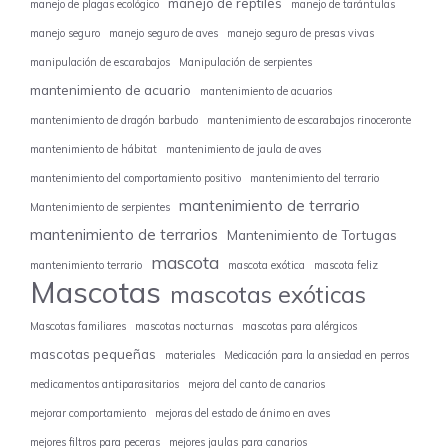
manejo de reptiles
manejo de plagas ecológico
manejo de tarántulas
manejo seguro
manejo seguro de aves
manejo seguro de presas vivas
manipulación de escarabajos
Manipulación de serpientes
mantenimiento de acuario
mantenimiento de acuarios
mantenimiento de dragón barbudo
mantenimiento de escarabajos rinoceronte
mantenimiento de hábitat
mantenimiento de jaula de aves
mantenimiento del comportamiento positivo
mantenimiento del terrario
mantenimiento de terrario
Mantenimiento de serpientes
mantenimiento de terrarios
Mantenimiento de Tortugas
mascota
mantenimiento terrario
mascota exótica
mascota feliz
Mascotas
mascotas exóticas
Mascotas familiares
mascotas nocturnas
mascotas para alérgicos
mascotas pequeñas
materiales
Medicación para la ansiedad en perros
medicamentos antiparasitarios
mejora del canto de canarios
mejorar comportamiento
mejoras del estado de ánimo en aves
mejores filtros para peceras
mejores jaulas para canarios