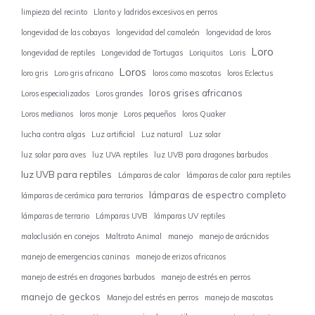
limpieza del recinto
Llanto y ladridos excesivos en perros
longevidad de las cobayas
longevidad del camaleón
longevidad de loros
Loro
longevidad de reptiles
Longevidad de Tortugas
Loriquitos
Loris
Loros
loro gris
Loro gris africano
loros como mascotas
loros Eclectus
loros grises africanos
Loros especializados
Loros grandes
Loros medianos
loros monje
Loros pequeños
loros Quaker
lucha contra algas
Luz artificial
Luz natural
Luz solar
luz solar para aves
luz UVA reptiles
luz UVB para dragones barbudos
luz UVB para reptiles
Lámparas de calor
lámparas de calor para reptiles
lámparas de espectro completo
lámparas de cerámica para terrarios
lámparas de terrario
Lámparas UVB
lámparas UV reptiles
maloclusión en conejos
Maltrato Animal
manejo
manejo de arácnidos
manejo de emergencias caninas
manejo de erizos africanos
manejo de estrés en dragones barbudos
manejo de estrés en perros
manejo de geckos
Manejo del estrés en perros
manejo de mascotas