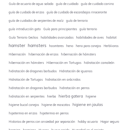
Guía de acuario de agua salada
guía de cuidado
guía de cuidado canino
guía de cuidado de erizos
guía de cuidado de escarabajos rinoceronte
guía de cuidados de serpientes de maíz
guía de terrario
guía introducción gato
Guía para principiantes
guía terrario
Guía Terrario Geckos
habilidades avanzadas
habilidades de aves
habitat
hamster
hamsters
hasmteres
heno
heno para conejos
Herbívoros
Hibernación
hibernación de erizos
hibernación de hámsters
hibernación en hámsters
Hibernación en Tortugas
hidratación camaleón
hidratación de dragones barbudos
Hidratación de iguanas
Hidratación de Tortugas
hidratación en arácnidos
hidratación en dragones barbudos
hidratación en perros
hierba gatera
hidratación en serpientes
hierba
higiene
higiene en jaulas
higiene bucal conejos
higiene de mascotas
hipotermia en erizos
hipotermia en perros
Historias de perros con ansiedad por separación
hobby acuario
Hogar seguro