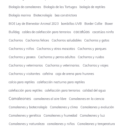
Biología de camaleones
Biología de las Tortugas
biología de reptiles
Biología marina
Biotecnología
boa constrictora
BOE Ley de Bienestar Animal 2023
bombillas UVB
Border Collie
Boxer
cacatúas
Bulldog
cables de calefacción para terrarios
cacatúas ninfa
Cachorros
Cachorros felices
Cachorros saludables
Cachorros y gatos
Cachorros y niños
Cachorros y otras mascotas
Cachorros y parques
Cachorros y paseos
Cachorros y perros adultos
Cachorros y ruidos
Cachorros y veterinarios
Cachorros y veterinarios.
Cachorros y viajes
Cachorros y visitantes
cafeína
caja de arena para hurones
calcio para reptiles
calefacción nocturna para reptiles
calefacción para reptiles
calefacción para terrarios
calidad del agua
Camaleones
camaleones al aire libre
Camaleones en la ciencia
Camaleones y biotecnología
Camaleones y clima
Camaleones y evolución
Camaleones y genética
Camaleones y humedad
Camaleones y luz
Camaleones y naturaleza
camaleones y niños
Camaleones y temperatura