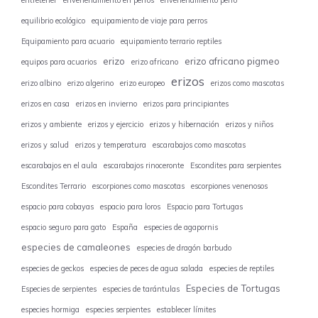
entretener
envenenamiento en perros
envenenamiento perro
equilibrio ecológico
equipamiento de viaje para perros
Equipamiento para acuario
equipamiento terrario reptiles
erizo
erizo africano pigmeo
equipos para acuarios
erizo africano
erizos
erizo albino
erizo algerino
erizo europeo
erizos como mascotas
erizos en casa
erizos en invierno
erizos para principiantes
erizos y ambiente
erizos y ejercicio
erizos y hibernación
erizos y niños
erizos y salud
erizos y temperatura
escarabajos como mascotas
escarabajos en el aula
escarabajos rinoceronte
Escondites para serpientes
Escondites Terrario
escorpiones como mascotas
escorpiones venenosos
espacio para cobayas
espacio para loros
Espacio para Tortugas
espacio seguro para gato
España
especies de agapornis
especies de camaleones
especies de dragón barbudo
especies de geckos
especies de peces de agua salada
especies de reptiles
Especies de Tortugas
Especies de serpientes
especies de tarántulas
especies hormiga
especies serpientes
establecer límites