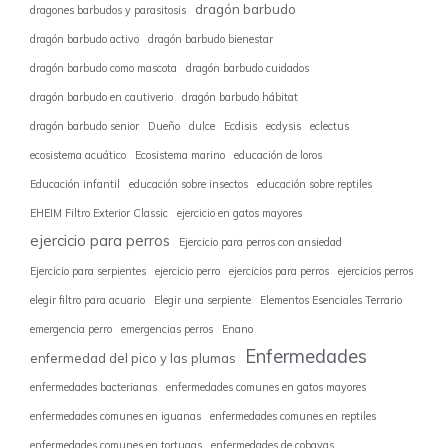
dragón barbudo
dragones barbudos y parasitosis
dragón barbudo activo
dragón barbudo bienestar
dragón barbudo como mascota
dragón barbudo cuidados
dragón barbudo en cautiverio
dragón barbudo hábitat
dragón barbudo senior
Dueño
dulce
Ecdisis
ecdysis
eclectus
ecosistema acuático
Ecosistema marino
educación de loros
Educación infantil
educación sobre insectos
educación sobre reptiles
EHEIM Filtro Exterior Classic
ejercicio en gatos mayores
ejercicio para perros
Ejercicio para perros con ansiedad
Ejercicio para serpientes
ejercicio perro
ejercicios para perros
ejercicios perros
elegir filtro para acuario
Elegir una serpiente
Elementos Esenciales Terrario
emergencia perro
emergencias perros
Enano
Enfermedades
enfermedad del pico y las plumas
enfermedades bacterianas
enfermedades comunes en gatos mayores
enfermedades comunes en iguanas
enfermedades comunes en reptiles
enfermedades comunes en tortugas
enfermedades de cobayas