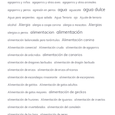
agapornis y niños
agapornis y otras aves
agapornis y otros animales
agua dulce
agua
agapornis y perros
agresión en perros
aguacate
Agua para serpientes
agua salada
Agua Terrario
ajo
Ajuste de terrario
Alergia
Alergias
alcohol
alergia a caspa canina
alergia a mascotas
alimentación
alimentacion
alergias a perros
Alimentación canina
alimentación balanceada para tarántulas
Alimentación comercial
Alimentación cruda
alimentación de agapornis
alimentación de canarios
alimentación de arácnidos
alimentación de dragones barbudos
alimentación de dragón barbudo
alimentación de erizos
alimentación de erizos africanos
alimentación de escarabajos rinoceronte
alimentación de escorpiones
Alimentación de gatitos
Alimentación de gatos adultos
alimentación de geckos
Alimentación de gatos mayores
alimentación de hurones
Alimentación de iguanas
alimentación de insectos
alimentación de invertebrados
alimentación del camaleón
alimentación de los loros
alimentación de peces