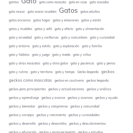
Gato
gatitos
gato como mascota
gato en casa
gato rascador
Gatos
gato rascar
gato rascar muebles
gatos adultos
gatos ancianos
gatos hogar
gatos y emociones
gatos y estrés
gatos y muebles
gatos y sofá
gato y afecto
gato y alimentación
gato y ansiedad
gato y confianza
gato y costumbres
gato y curiosidad
gato y entorno
gato y estrés
gato y exploración
gato y familia
gato y hábitos
gato y juego
gato y miedo
gato y niños
gato y otras mascotas
gato y otros gatos
gato y paciencia
gato y perros
geckos
gato y rutina
gato y territorio
gato y tiempo
Gecko leopardo
geckos como mascotas
geckos en cautiverio
geckos leopardo
geckos para principiantes
geckos y actualizaciones
geckos y análisis
geckos y aprendizaje
geckos y avance
geckos y avances
geckos y ayuda
geckos y bienestar
geckos y compromiso
geckos y comunidad
geckos y consejos
geckos y crecimiento
geckos y curiosidades
geckos y desarrollo
geckos y desarrollos
geckos y descubrimientos
geckos y educación
geckos y enriquecimiento
geckos y estudios