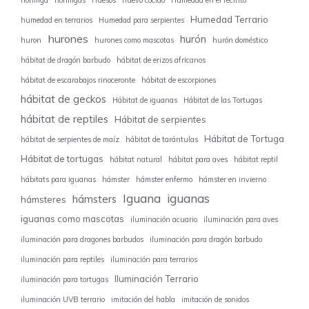
hormiga
hormigas
Huesos
huevo cocido
Humedad en el recinto
Humedad Terrario
humedad en terrarios
Humedad para serpientes
hurones
hurón
huron
hurones como mascotas
hurón doméstico
hábitat de dragón barbudo
hábitat de erizos africanos
hábitat de escarabajos rinoceronte
hábitat de escorpiones
hábitat de geckos
Hábitat de iguanas
Hábitat de las Tortugas
hábitat de reptiles
Hábitat de serpientes
Hábitat de Tortuga
hábitat de serpientes de maíz
hábitat de tarántulas
Hábitat de tortugas
hábitat natural
hábitat para aves
hábitat reptil
hábitats para iguanas
hámster
hámster enfermo
hámster en invierno
Iguana
iguanas
hámsters
hámsteres
iguanas como mascotas
iluminación acuario
iluminación para aves
iluminación para dragones barbudos
iluminación para dragón barbudo
iluminación para reptiles
iluminación para terrarios
Iluminación Terrario
iluminación para tortugas
iluminación UVB terrario
imitación del habla
imitación de sonidos