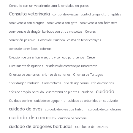
Consulta con un veterinario para la ansiedad en perros
Consulta veterinaria
control de avispas
control temperatura reptiles
convivencia con alergias
convivencia con gato
convivencia con hámsters
convivencia de dragón barbudo con otras mascotas
Corales
corrección positiva
Costos de Cuidado
costos de tener cobayas
costos de tener loros
cotorras
Creación de un entorno seguro y cómodo para perros
Crecer
Crecimiento de iguanas
criadores de escarabajos rinoceronte
Crianza de cachorros
crianza de canarios
Crianza de Tortugas
criar dragón barbudo
Cromatóforas
cría de agapornis
cría de canarios
cuidado
crías de dragón barbudo
cuarentena de plantas
cuidada
Cuidado canino
cuidado de agapornis
cuidado de arácnidos en cautiverio
cuidado de aves
cuidado de aves que hablan
cuidado de camaleones
cuidado de canarios
cuidado de cobayas
cuidado de dragones barbudos
cuidado de erizos