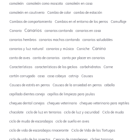
camaleón
camaleón como mascota
camaleón en casa
camaleón en cautiverio
Cambio de color
cambio de estación
Cambios de comportamiento
Cambios en el entorno de los perros
Camuflaje
Canarios
Canario
canarios cantando
canarios en casa
canarios hembras
canarios machos cantando
canarios saludables
Canino
canarios y luz natural
canarios y música
Caniche
canto de aves
canto de canarios
canto por placer en canarios
Características
características de los geckos
carbohidratos
Carne
cartón corrugado
casa
casa cobaya
catnip
Causas
Causas de estrés en perros
Causas de la ansiedad en perros
cebolla
cepillado dientes conejo
cepillos de limpieza para jaulas
chequeo dental conejos
chequeo veterinario
chequeo veterinario para reptiles
chocolate
ciclo de luz en terrarios
ciclo de luz y oscuridad
Ciclo de muda
ciclo de muda de escarabajos
ciclo de sueño en aves
ciclo de vida de escarabajos rinoceronte
Ciclo de Vida de las Tortugas
ciclo de vida de los insectos
Ciencia de camaleones
clicker training