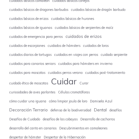
cuidados básicos camaleón
cuidados básicos conejos
cuidados básicos de dragones barbudos
cuidados básicos de dragón barbudo
cuidados básicos de erizos
cuidados básicos de hurones
cuidados básicos de iguanas
cuidados básicos de serpientes de maíz
cuidados de erizos
cuidados de emergencia para perros
cuidados de escorpiones
cuidados de hámsters
cuidados de loros
cuidados diarios de tortugas
cuidados en viajes con perros
cuidado serpiente
cuidados para canarios seniors
cuidados para hámsters en invierno
cuidados para mascotas
cuidados perros verano
cuidados post-tratamiento
Cuidar
cuidado ético de mascotas
Curar
curiosidades de aves parlantes
Células cromatóforas
cómo cuidar una iguana
cómo limpiar jaula de loro
Damisela Azul
Decoración Terrario
Dental
defensa de la biodiversidad
desafíos
Desafíos de Cuidado
desafíos de las cobayas
Desarrollo de cachorros
desarrollo del canto en canarios
Descubrimientos en camaleones
despertar de hámster
Despertar de la Hibernación