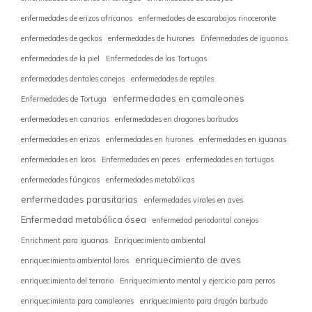
enfermedades de erizos africanos
enfermedades de escarabajos rinoceronte
enfermedades de geckos
enfermedades de hurones
Enfermedades de iguanas
enfermedades de la piel
Enfermedades de las Tortugas
enfermedades dentales conejos
enfermedades de reptiles
enfermedades en camaleones
Enfermedades de Tortuga
enfermedades en canarios
enfermedades en dragones barbudos
enfermedades en erizos
enfermedades en hurones
enfermedades en iguanas
enfermedades en loros
Enfermedades en peces
enfermedades en tortugas
enfermedades fúngicas
enfermedades metabólicas
enfermedades parasitarias
enfermedades virales en aves
Enfermedad metabólica ósea
enfermedad periodontal conejos
Enrichment para iguanas
Enriquecimiento ambiental
enriquecimiento de aves
enriquecimiento ambiental loros
enriquecimiento del terrario
Enriquecimiento mental y ejercicio para perros
enriquecimiento para camaleones
enriquecimiento para dragón barbudo