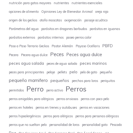
nutrición para gatos mayores
nutrientes
nutrientes esenciales
opciones de alimento
Opiniones Ley de Bienestar Animal
oreja roja
origen de los geckos
otoño mascotas
oxigenación
paisaje acuático
Parámetros del agua
parásitos en dragones barbudos
parásitos en iguanas
parásitos externos
parásitos internos
paseo perros calor
PBFD
Paso a Paso Terrario Geckos
Pastor Alemán
Payaso Ocellaris
Peces
Peces agua dulce
Pecera
Pecera agua dulce
peces agua salada
peces marinos
peces de agua salada
pelo
peces para principiantes
pelaje
pellets
pelo de gato
pequeño
pequeño mamifero
pequeños
perchas para loros
periquitos
Perro
Perros
permitidos
perro activo
perros amigables para alérgicos
perros ansiosos
perros con poco pelo
perros en hoteles
perros en trenes y autobuses
perros en vacaciones
perros hipoalergénicos
perros para alérgicos
perros para personas alérgicas
perros que no sueltan pelo
personalidad de loros
personalidad gato
Pescado