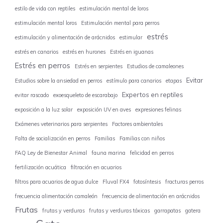
estilo de vida con reptiles
estimulación mental de loros
estimulación mental loros
Estimulación mental para perros
estrés
estimulación y alimentación de arácnidos
estimular
estrés en canarios
estrés en hurones
Estrés en iguanas
Estrés en perros
Estrés en serpientes
Estudios de camaleones
Evitar
Estudios sobre la ansiedad en perros
estímulo para canarios
etapas
Expertos en reptiles
evitar rascado
exoesqueleto de escarabajo
exposición a la luz solar
exposición UV en aves
expresiones felinas
Exámenes veterinarios para serpientes
Factores ambientales
Falta de socialización en perros
Familias
Familias con niños
FAQ Ley de Bienestar Animal
fauna marina
felicidad en perros
fertilización acuática
filtración en acuarios
filtros para acuarios de agua dulce
Fluval FX4
fotosíntesis
fracturas perros
frecuencia alimentación camaleón
frecuencia de alimentación en arácnidos
Frutas
frutas y verduras
frutas y verduras tóxicas
garrapatas
gatera