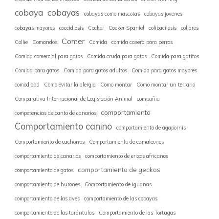
cobaya
cobayas
cobayas como mascotas
cobayas jovenes
cobayas mayores
coccidiosis
Cocker
Cocker Spaniel
colibacilosis
collares
Comer
Collie
Comandos
Comida
comida casera para perros
Comida comercial para gatos
Comida cruda para gatos
Comida para gatitos
Comida para gatos
Comida para gatos adultos
Comida para gatos mayores
comodidad
Como evitar la alergia
Como montar
Como montar un terrario
Comparativa Internacional de Legislación Animal
compañia
comportamiento
competencias de canto de canarios
Comportamiento canino
comportamiento de agapornis
Comportamiento de cachorros
Comportamiento de camaleones
comportamiento de canarios
comportamiento de erizos africanos
comportamiento de geckos
comportamiento de gatos
comportamiento de hurones
Comportamiento de iguanas
comportamiento de las aves
comportamiento de las cobayas
comportamiento de las tarántulas
Comportamiento de las Tortugas