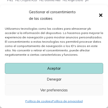
Pez
Pez Cirujano Azul
Pez Gramma Real
Pez Ángel Enano
pH
piedras de calor para reptiles
piel
Piel de camaleón
piel de dragón barbudo
Gestionar el consentimiento
Piel de iguana
Pigmentos en camaleones
piojos
pipetas
Piso
pitón bola
de las cookies
plantas acuáticas
plantas de fondo
plantas de superficie
plantas de tallo
Populares
plantas flotantes
poda de plantas
Poodle
Utilizamos tecnologías como las cookies para almacenar y/o
acceder a la información del dispositivo. Lo hacemos para mejorar la
posición de la cola en gatos
Positivo
postura de gatos
experiencia de navegación y para mostrar anuncios personalizados.
El consentimiento a estas tecnologías nos permitirá procesar datos
precauciones con la luz solar
preguntas comunes sobre dragón barbudo
como el comportamiento de navegación o los ID's únicos en este
Preguntas Frecuentes
preguntas frecuentes introducción gato
sitio. No consentir o retirar el consentimiento, puede afectar
negativamente a ciertas características y funciones.
Preguntas frecuentes sobre camaleones
preguntas frecuentes sobre dragones barbudos
Aceptar
preguntas frecuentes sobre dragón barbudo
Preguntas frecuentes sobre la ansiedad por separación en perros
Denegar
preguntas frecuentes sobre parásitos en iguanas
Ver preferencias
Preguntas Frecuentes Terrario
Preparación del hogar
preparación para la adopción de cobayas
Política de cookies
Política de privacidad
preparación para la adopción de loros
Preparación para la Hibernación