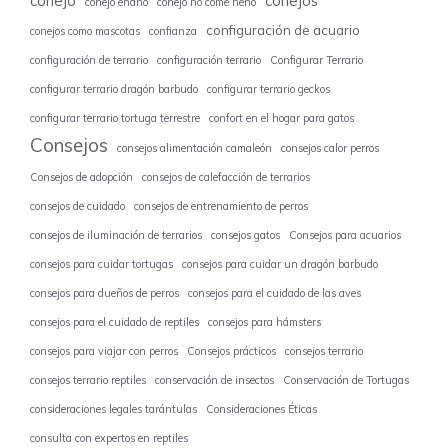
conejo
conejos
conejo enano
conejo no come heno
configuración de acuario
conejos como mascotas
confianza
configuración de terrario
configuración terrario
Configurar Terrario
configurar terrario dragón barbudo
configurar terrario geckos
configurar terrario tortuga terrestre
confort en el hogar para gatos
Consejos
consejos alimentación camaleón
consejos calor perros
Consejos de adopción
consejos de calefacción de terrarios
consejos de cuidado
consejos de entrenamiento de perros
consejos de iluminación de terrarios
consejos gatos
Consejos para acuarios
consejos para cuidar tortugas
consejos para cuidar un dragón barbudo
consejos para dueños de perros
consejos para el cuidado de las aves
consejos para el cuidado de reptiles
consejos para hámsters
consejos para viajar con perros
Consejos prácticos
consejos terrario
consejos terrario reptiles
conservación de insectos
Conservación de Tortugas
consideraciones legales tarántulas
Consideraciones Éticas
consulta con expertos en reptiles