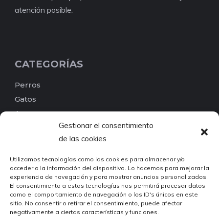
atención posible.
CATEGORÍAS
Perros
Gatos
Aves
Gestionar el consentimiento
Reptiles
de las cookies
Peces
Pequeños mamíferos
Utilizamos tecnologías como las cookies para almacenar y/o
acceder a la información del dispositivo. Lo hacemos para mejorar la
Roedores
experiencia de navegación y para mostrar anuncios personalizados.
Invertebrados
El consentimiento a estas tecnologías nos permitirá procesar datos
como el comportamiento de navegación o los ID's únicos en este
Otros
sitio. No consentir o retirar el consentimiento, puede afectar
Busca por etiquetas
negativamente a ciertas características y funciones.