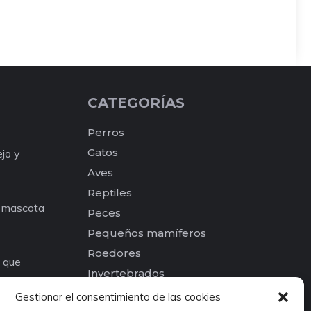
CATEGORÍAS
Perros
Gatos
ejo y
Aves
Reptiles
a mascota
Peces
Pequeños mamíferos
Roedores
e que
Invertebrados
os para tu
Otros
Gestionar el consentimiento de las cookies