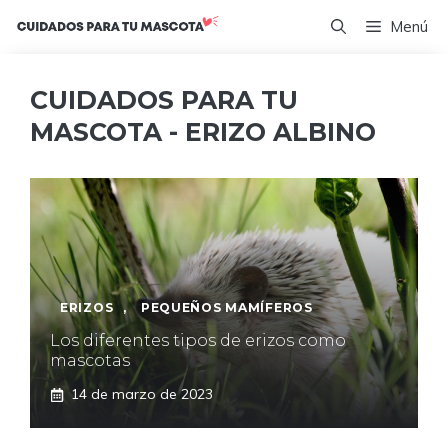
Saltar
Menú
al
contenido
CUIDADOS PARA TU
MASCOTA - ERIZO ALBINO
ERIZOS
,
PEQUEÑOS MAMÍFEROS
Los diferentes tipos de erizos como
mascotas
14 de marzo de 2023