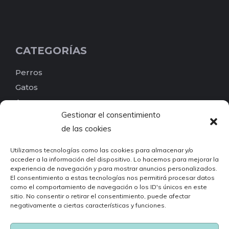
CATEGORÍAS
Perros
Gatos
Aves
Gestionar el consentimiento
Reptiles
de las cookies
Peces
Pequeños mamíferos
Utilizamos tecnologías como las cookies para almacenar y/o
acceder a la información del dispositivo. Lo hacemos para mejorar la
Roedores
experiencia de navegación y para mostrar anuncios personalizados.
Invertebrados
El consentimiento a estas tecnologías nos permitirá procesar datos
como el comportamiento de navegación o los ID's únicos en este
Otros
sitio. No consentir o retirar el consentimiento, puede afectar
Busca por etiquetas
negativamente a ciertas características y funciones.