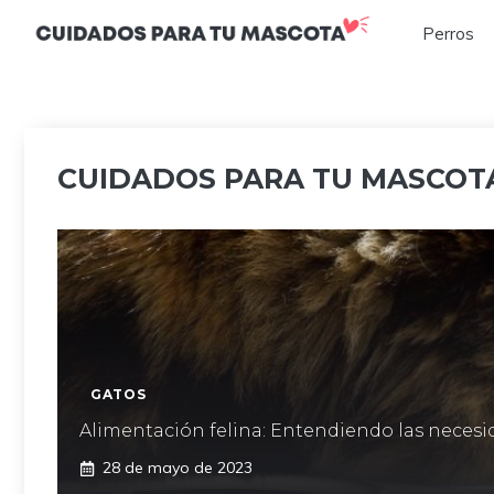
Saltar
Perros
al
contenido
CUIDADOS PARA TU MASCOTA
GATOS
Alimentación felina: Entendiendo las necesi
28 de mayo de 2023