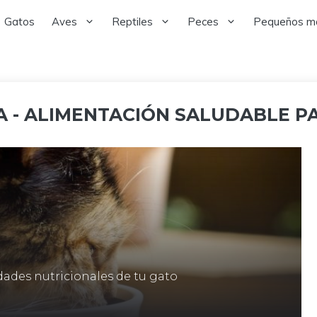
Gatos
Aves
Reptiles
Peces
Pequeños m
 - ALIMENTACIÓN SALUDABLE P
dades nutricionales de tu gato