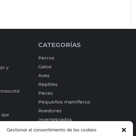
CATEGORÍAS
Perros
Gatos
ejo y
Aves
Reptiles
a mascota
Peces
Pequeños mamíferos
Roedores
e que
Invertebrados
os para tu
Otros
Gestionar el consentimiento de las cookies