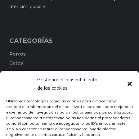
atención posible.
CATEGORÍAS
Perros
Gatos
Aves
Gestionar el consentimiento
Reptiles
de las cookies
Peces
Pequeños mamíferos
Utilizamos tecnologías como las cookies para almacenar y/o
acceder a la información del dispositivo. Lo hacemos para mejorar la
Roedores
experiencia de navegación y para mostrar anuncios personalizados.
Invertebrados
El consentimiento a estas tecnologías nos permitirá procesar datos
como el comportamiento de navegación o los ID's únicos en este
Otros
sitio. No consentir o retirar el consentimiento, puede afectar
Busca por etiquetas
negativamente a ciertas características y funciones.