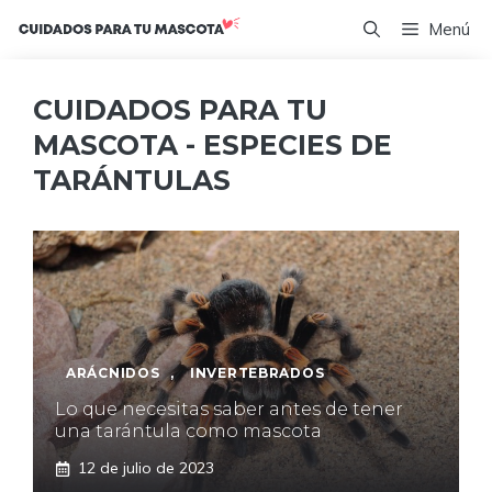
Saltar
Menú
al
contenido
CUIDADOS PARA TU
MASCOTA - ESPECIES DE
TARÁNTULAS
ARÁCNIDOS
,
INVERTEBRADOS
Lo que necesitas saber antes de tener
una tarántula como mascota
12 de julio de 2023