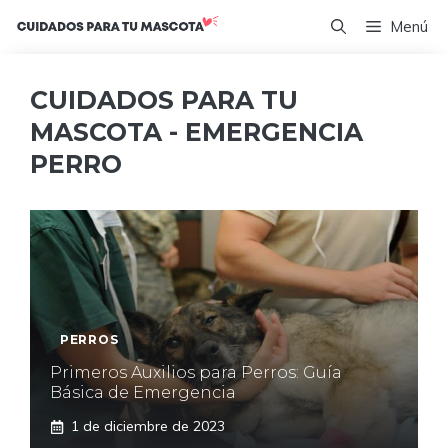
Saltar
Menú
al
contenido
CUIDADOS PARA TU
MASCOTA - EMERGENCIA
PERRO
PERROS
Primeros Auxilios para Perros: Guía
Básica de Emergencia
1 de diciembre de 2023