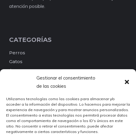
atención posible.
CATEGORÍAS
Perros
Gatos
Aves
Gestionar el consentimiento
Reptiles
de las cookies
Peces
Pequeños mamíferos
Utilizamos tecnologías como las cookies para almacenar y/o
acceder a la información del dispositivo. Lo hacemos para mejorar la
Roedores
experiencia de navegación y para mostrar anuncios personalizados.
Invertebrados
El consentimiento a estas tecnologías nos permitirá procesar datos
como el comportamiento de navegación o los ID's únicos en este
Otros
sitio. No consentir o retirar el consentimiento, puede afectar
Busca por etiquetas
negativamente a ciertas características y funciones.