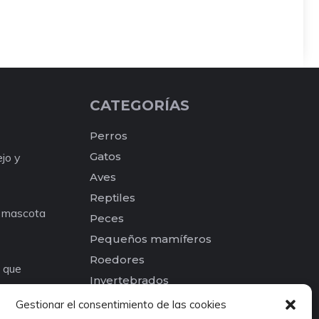
CATEGORÍAS
Perros
Gatos
ejo y
Aves
Reptiles
a mascota
Peces
Pequeños mamíferos
Roedores
e que
Invertebrados
os para tu
Otros
Gestionar el consentimiento de las cookies