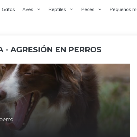
Gatos
Aves
Reptiles
Peces
Pequeños m
 - AGRESIÓN EN PERROS
 perro