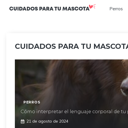
Saltar
Perros
al
contenido
CUIDADOS PARA TU MASCOTA
PERROS
Cómo interpretar el lenguaje corporal de tu
21 de agosto de 2024