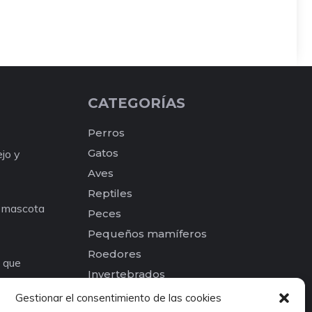
CATEGORÍAS
Perros
Gatos
ejo y
Aves
Reptiles
a mascota
Peces
Pequeños mamíferos
Roedores
e que
Invertebrados
os para tu
Otros
Gestionar el consentimiento de las cookies