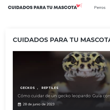
Saltar
Perros
al
contenido
CUIDADOS PARA TU MASCOTA 
GECKOS
,
REPTILES
Cómo cuidar de un gecko leopardo: Guía co
28 de junio de 2023