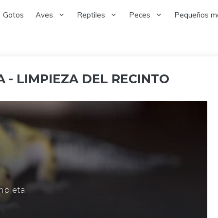
Gatos
Aves
Reptiles
Peces
Pequeños m
- LIMPIEZA DEL RECINTO
mpleta