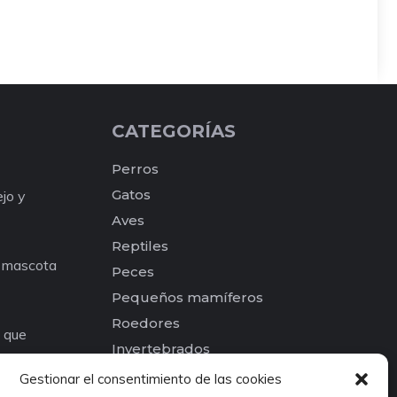
CATEGORÍAS
Perros
Gatos
ejo y
Aves
Reptiles
a mascota
Peces
Pequeños mamíferos
Roedores
e que
Invertebrados
os para tu
Otros
Gestionar el consentimiento de las cookies