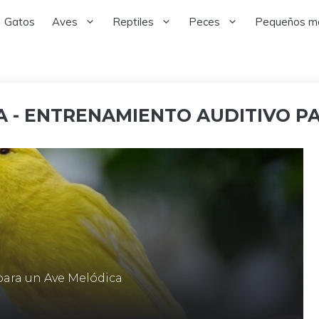
Gatos
Aves
Reptiles
Peces
Pequeños m
 - ENTRENAMIENTO AUDITIVO P
para un Ave Melódica