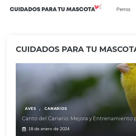
Saltar
Perros
al
contenido
CUIDADOS PARA TU MASCOTA
AVES
,
CANARIOS
Canto del Canario: Mejora y Entrenamiento 
18 de enero de 2024