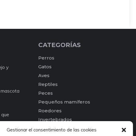
CATEGORÍAS
Perros
Gatos
ejo y
Aves
Reptiles
a mascota
Peces
Pequeños mamíferos
Roedores
e que
Invertebrados
os para tu
Otros
Gestionar el consentimiento de las cookies