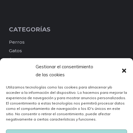
CATEGORÍAS
Perros
Gatos
Aves
Gestionar el consentimiento
Reptiles
de las cookies
Peces
Pequeños mamíferos
Utilizamos tecnologías como las cookies para almacenar y/o
acceder a la información del dispositivo. Lo hacemos para mejorar la
Roedores
experiencia de navegación y para mostrar anuncios personalizados.
Invertebrados
El consentimiento a estas tecnologías nos permitirá procesar datos
como el comportamiento de navegación o los ID's únicos en este
Otros
sitio. No consentir o retirar el consentimiento, puede afectar
Busca por etiquetas
negativamente a ciertas características y funciones.