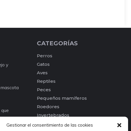
CATEGORÍAS
Perros
Gatos
ejo y
Aves
Reptiles
a mascota
Peces
Pequeños mamíferos
Roedores
e que
Invertebrados
os para tu
Otros
Gestionar el consentimiento de las cookies