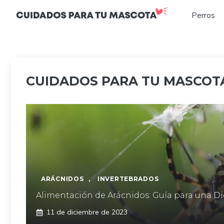
Saltar
Perros
al
contenido
CUIDADOS PARA TU MASCOTA
ARÁCNIDOS
,
INVERTEBRADOS
Alimentación de Arácnidos: Guía para una Di
11 de diciembre de 2023