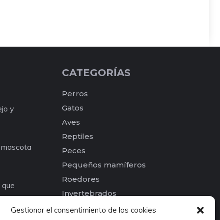
CATEGORÍAS
Perros
Gatos
ejo y
Aves
Reptiles
a mascota
Peces
Pequeños mamíferos
Roedores
e que
Invertebrados
os para tu
Otros
Gestionar el consentimiento de las cookies