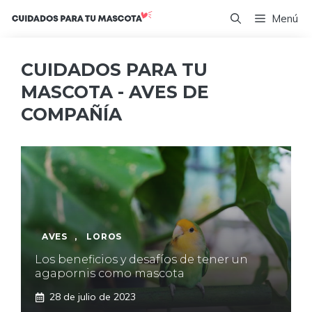
Saltar
Menú
al
contenido
CUIDADOS PARA TU
MASCOTA - AVES DE
COMPAÑÍA
AVES
,
LOROS
Los beneficios y desafíos de tener un
agapornis como mascota
28 de julio de 2023