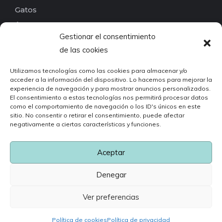
Gatos
Aves
Gestionar el consentimiento
Reptiles
de las cookies
Peces
Pequeños mamíferos
Utilizamos tecnologías como las cookies para almacenar y/o
acceder a la información del dispositivo. Lo hacemos para mejorar la
Roedores
experiencia de navegación y para mostrar anuncios personalizados.
Invertebrados
El consentimiento a estas tecnologías nos permitirá procesar datos
como el comportamiento de navegación o los ID's únicos en este
Otros
sitio. No consentir o retirar el consentimiento, puede afectar
Busca por etiquetas
negativamente a ciertas características y funciones.
Aceptar
© 2024 - Cuidados para tu mascota • Todos los derechos
Denegar
reservados
Ver preferencias
Aviso Legal
Política De Cookies
Política De Privacidad
Política de cookies
Política de privacidad