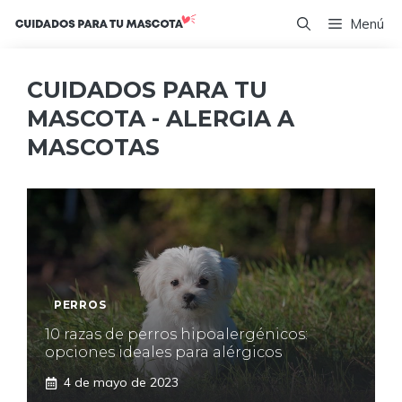
Saltar
Menú
al
contenido
CUIDADOS PARA TU
MASCOTA - ALERGIA A
MASCOTAS
PERROS
10 razas de perros hipoalergénicos:
opciones ideales para alérgicos
4 de mayo de 2023