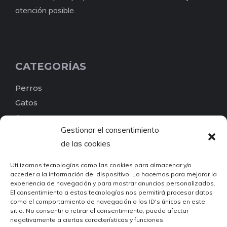
atención posible.
CATEGORÍAS
Perros
Gatos
Aves
Gestionar el consentimiento
Reptiles
de las cookies
Peces
Pequeños mamíferos
Utilizamos tecnologías como las cookies para almacenar y/o
acceder a la información del dispositivo. Lo hacemos para mejorar la
Roedores
experiencia de navegación y para mostrar anuncios personalizados.
Invertebrados
El consentimiento a estas tecnologías nos permitirá procesar datos
como el comportamiento de navegación o los ID's únicos en este
Otros
sitio. No consentir o retirar el consentimiento, puede afectar
Busca por etiquetas
negativamente a ciertas características y funciones.